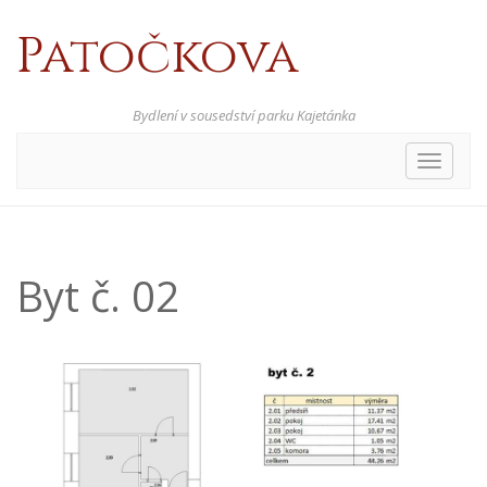
Patočkova
Bydlení v sousedství parku Kajetánka
Toggle
navigat
Byt č. 02