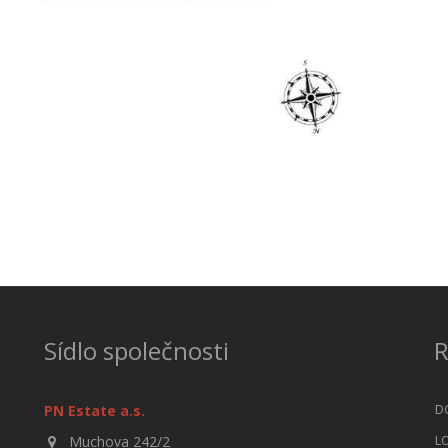
Sídlo společnosti
R
D
PN Estate a.s.
L
Muchova 242/2